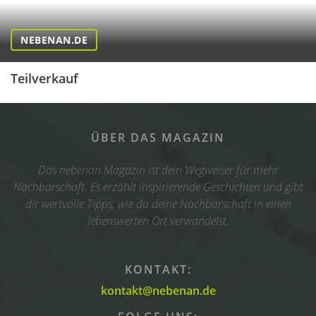
NEBENAN.DE
Teilverkauf
ÜBER DAS MAGAZIN
Das nebenan Magazin ist dein Wegweiser für mehr
Nachbarschaft. Es erzählt inspirierende Geschichten und gibt
dir wertvolle Tipps, wie du deine Nachbarschaft in einen
lebenswerten Ort verwandelst.
KONTAKT:
kontakt@nebenan.de