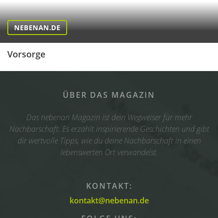
NEBENAN.DE
Vorsorge
ÜBER DAS MAGAZIN
Das nebenan Magazin ist dein Wegweiser für mehr
Nachbarschaft. Es erzählt inspirierende Geschichten und gibt
dir wertvolle Tipps, wie du deine Nachbarschaft in einen
lebenswerten Ort verwandelst.
KONTAKT:
kontakt@nebenan.de