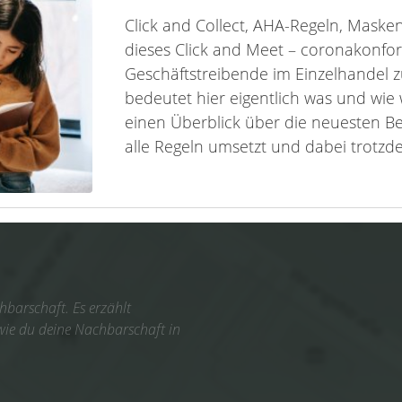
Click and Collect, AHA-Regeln, Masken
dieses Click and Meet – coronakonfor
Geschäftstreibende im Einzelhandel
bedeutet hier eigentlich was und wie 
einen Überblick über die neuesten Be
alle Regeln umsetzt und dabei trotzdem
barschaft. Es erzählt
 wie du deine Nachbarschaft in