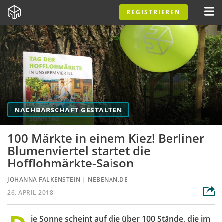
REGISTRIEREN
NACHBARSCHAFT GESTALTEN
100 Märkte in einem Kiez! Berliner
Blumenviertel startet die
Hofflohmärkte-Saison
JOHANNA FALKENSTEIN
|
NEBENAN.DE
26. APRIL 2018
ie Sonne scheint auf die über 100 Stände, die im