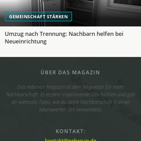
GEMEINSCHAFT STÄRKEN
Umzug nach Trennung: Nachbarn helfen bei
Neueinrichtung
ÜBER DAS MAGAZIN
Das nebenan Magazin ist dein Wegweiser für mehr
Nachbarschaft. Es erzählt inspirierende Geschichten und gibt
dir wertvolle Tipps, wie du deine Nachbarschaft in einen
lebenswerten Ort verwandelst.
KONTAKT:
kontakt@nebenan.de