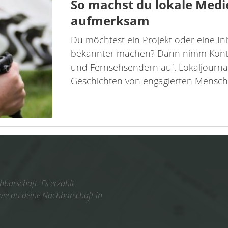
So machst du lokale Medi
aufmerksam
Du möchtest ein Projekt oder eine Ini
bekannter machen? Dann nimm Kontak
und Fernsehsendern auf. Lokaljourna
Geschichten von engagierten Mensche
barschaft. Es erzählt
 wie du deine Nachbarschaft in